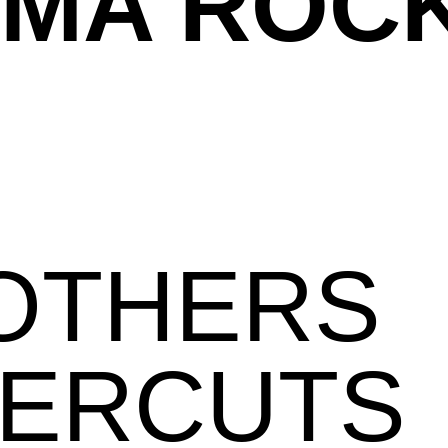
MA ROCK
OTHERS
PPERCUTS