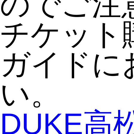
のでご注
チケット
ガイドに
い。
DUKE高