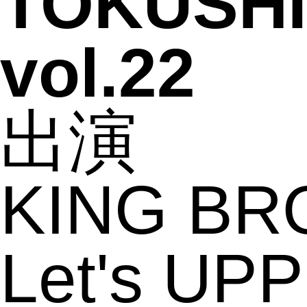
TOKUSHI
vol.22
出演
KING BR
Let's U