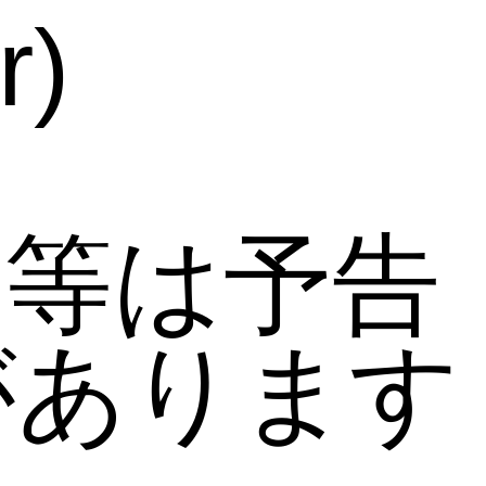
r)
者等は予告
があります