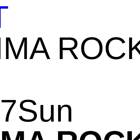
T
17
Sun