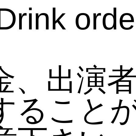
Drink orde
金、出演
すること