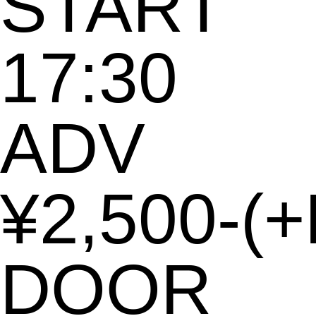
START
17:30
ADV
¥2,500-
(+
DOOR