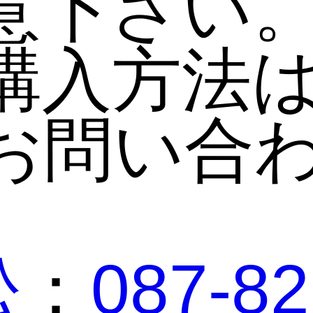
意下さい
購入方法
お問い合
松
：
087-82