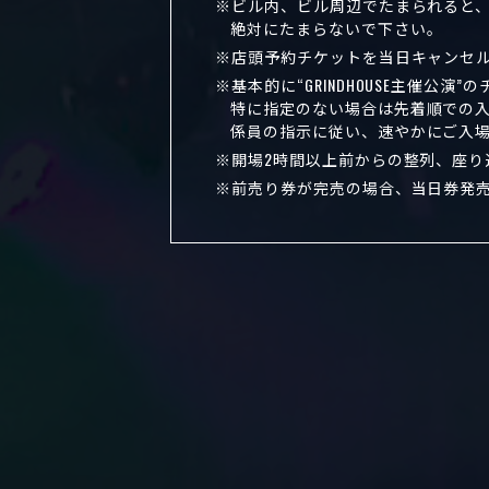
ビル内、ビル周辺でたまられると
絶対にたまらないで下さい。
店頭予約チケットを当日キャンセ
基本的に“GRINDHOUSE主催公
特に指定のない場合は先着順での
係員の指示に従い、速やかにご入
開場2時間以上前からの整列、座
前売り券が完売の場合、当日券発