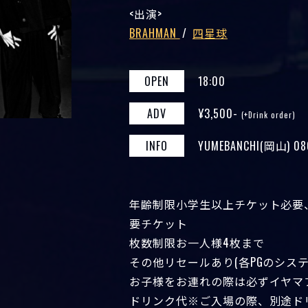
出演
BRAHMAN
四星球
OPEN
18:00
ADV
¥3,500-
(+Drink order)
INFO
YUMEBANCHI(岡山) 086
年齢制限小学生以上チケット必要
要チケット
枚数制限お一人様4枚まで
その他リセールあり(各PGのシステ
お子様をお連れの際は必ずイヤマ
ドリンク代※ご入場の際、別途ドリ