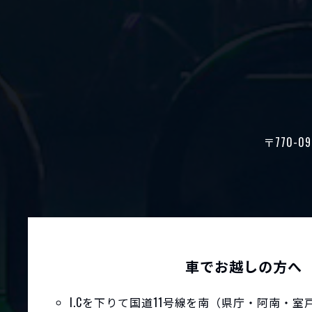
〒770-09
車でお越しの方へ
I.Cを下りて国道11号線を南（県庁・阿南・