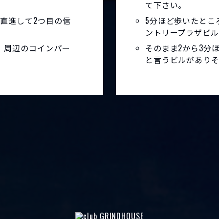
て下さい。
直進して2つ目の信
5分ほど歩いたとこ
ントリープラザビ
。周辺のコインパー
そのまま2から3分
と言うビルがありそ