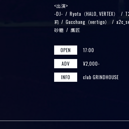
出演
-DJ-
Ryota（HALO, VERTEX）
T
莉
Gucchang（vertigo）
a2c_s
砂糖
鷹匠
OPEN
17:00
ADV
¥2,000-
INFO
club GRINDHOUSE