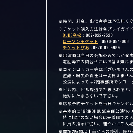
時間、料金、出演者等は予告無く
チケット購入方法は各プレイガイ
DUKE高松
：
087-822-2520
ローソンチケット
:
0570-084-006
チケットぴあ
:
0570-02-9999
出演順は当日の会場のみでしか発
電話等での問合せにはお答え兼ね
コインロッカー等はございません
盗難・紛失の責任は一切負えませ
公演によっては2階事務所でクロー
ビル内、ビル周辺でたまられると
絶対にたまらないで下さい。
店頭予約チケットを当日キャンセ
基本的に“GRINDHOUSE主催公
特に指定のない場合は先着順での
係員の指示に従い、速やかにご入
開場2時間以上前からの整列、座