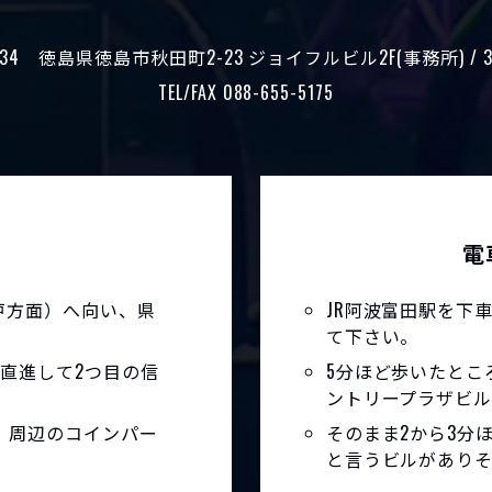
34
徳島県徳島市秋田町2-23 ジョイフルビル
2F(事務所) / 
TEL/FAX 088-655-5175
電
室戸方面）へ向い、県
JR阿波富田駅を下
て下さい。
直進して2つ目の信
5分ほど歩いたとこ
ントリープラザビ
。周辺のコインパー
そのまま2から3分
と言うビルがありそ