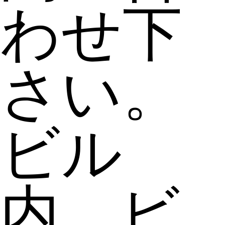
わせ下
さい。
ビル
内、ビ