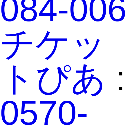
084-006
チケッ
トぴあ
:
0570-