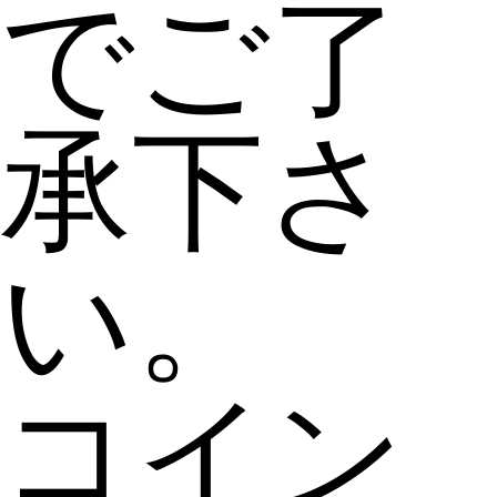
でご了
承下さ
い。
コイン