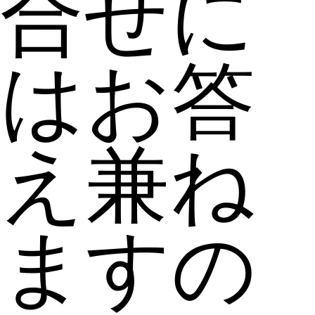
合せに
はお答
え兼ね
ますの