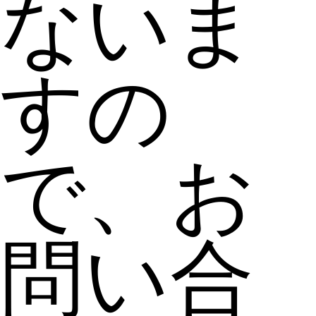
ないま
すの
で、お
問い合