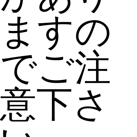
ますの
でご注
意下さ