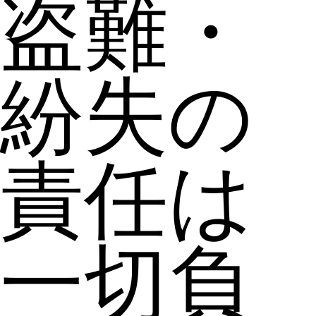
盗難・
紛失の
責任は
一切負