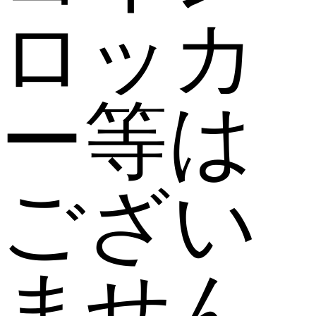
ロッカ
ー等は
ござい
ません