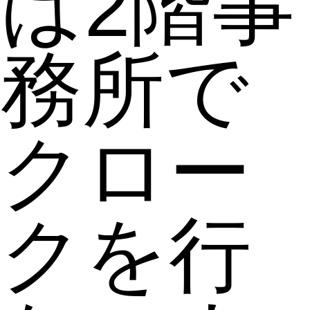
は2階事
務所で
クロー
クを行