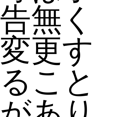
告無く
変更す
ること
があり