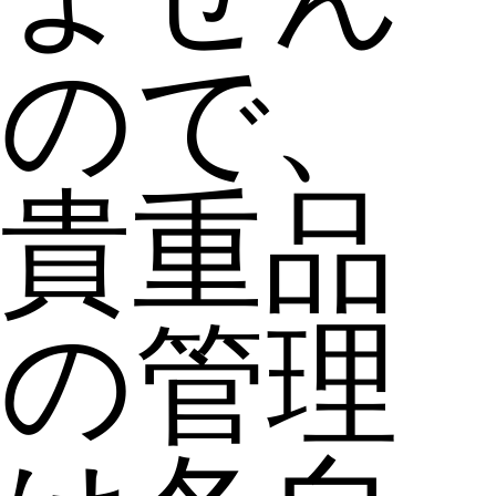
ので、
貴重品
の管理