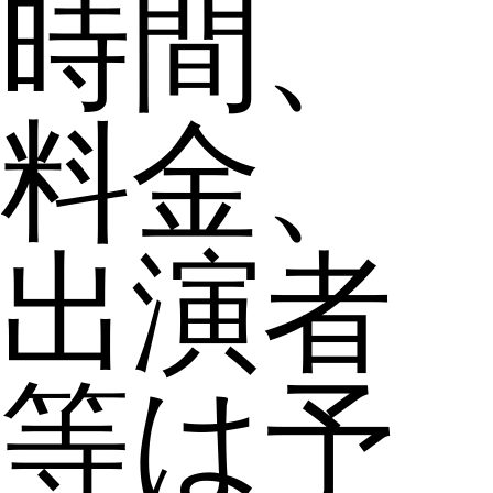
時間、
料金、
出演者
等は予