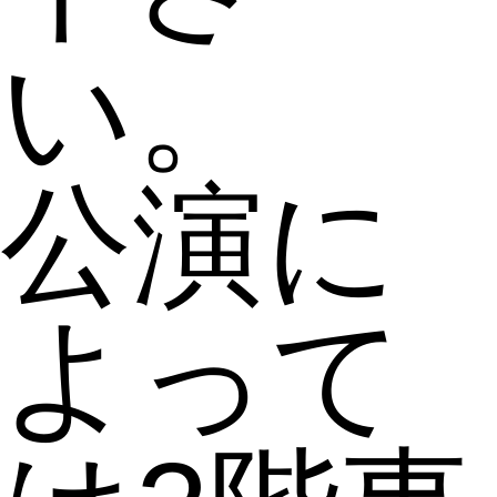
い。
公演に
よって