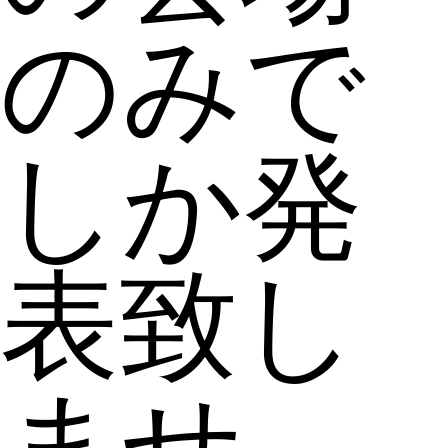
のみで
しか発
表致し
ませ