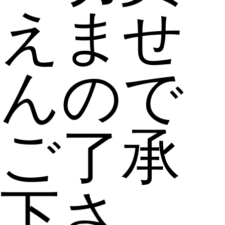
えませ
んので
ご了承
下さ