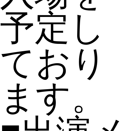
予定し
ており
ます。