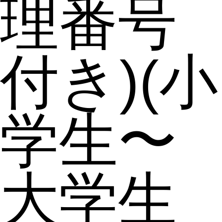
理番号
付き)(小
学生〜
大学生