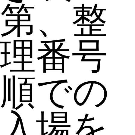
第、整
理番号
順での
入場を