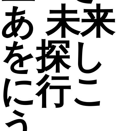
あ 未来
を探し
に行こ
う