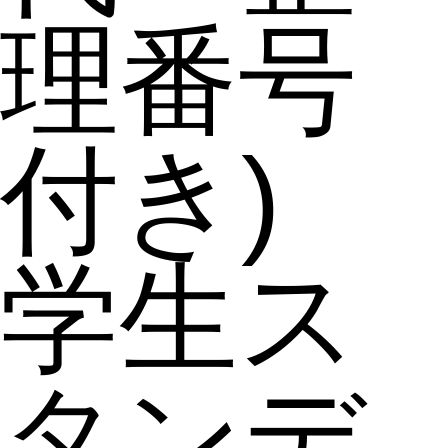
理番号
付き)
学生ス
タンデ