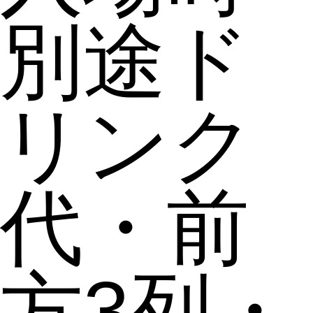
別途ド
リンク
代・前
方3列・