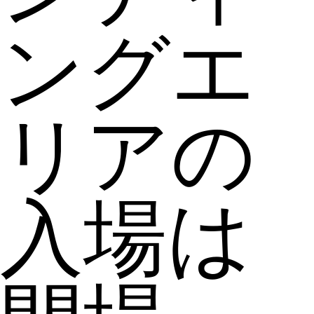
ングエ
リアの
入場は