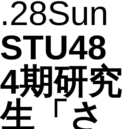
.28
Sun
STU48
4期研究
生「さ