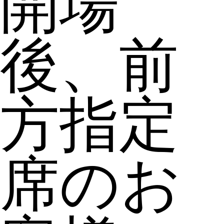
開場
後、前
方指定
席のお