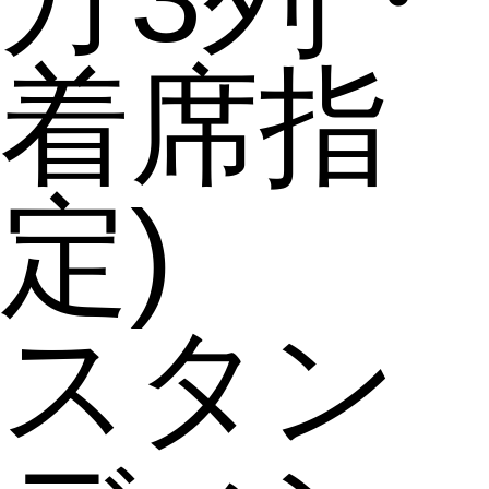
着席指
定)
スタン