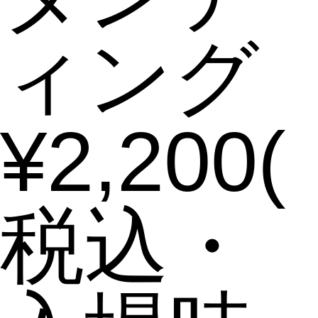
ィング
¥2,200(
税込・