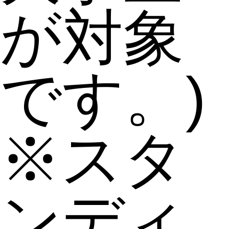
が対象
です。)
※スタ
ンディ