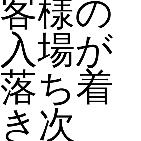
客様の
入場が
落ち着
き次