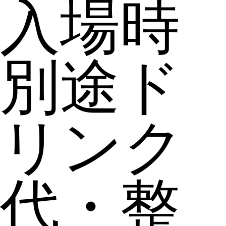
入場時
別途ド
リンク
代・整