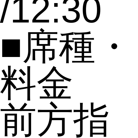
/12:30
■席種・
料金
前方指