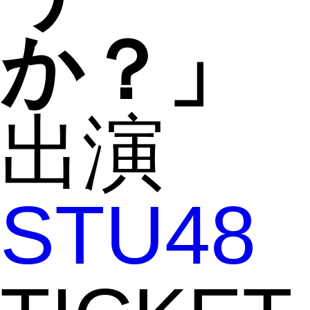
か？」
出演
STU48