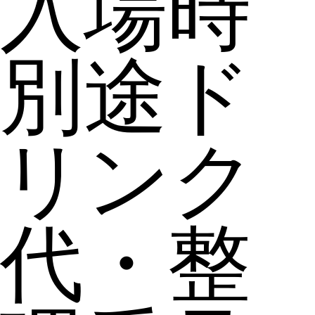
入場時
別途ド
リンク
代・整