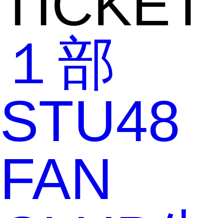
TICKET
１部
STU48
FAN